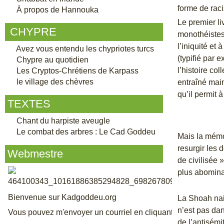
forme de raci
À propos de Hannouka
Le premier li
CHYPRE
monothéistes
l’iniquité et
Avez vous entendu les chypriotes turcs
(typifié par 
Chypre au quotidien
l’histoire co
Les Cryptos-Chrétiens de Karpass
le village des chèvres
entraîné main
qu’il permit 
TEXTES
Chant du harpiste aveugle
Le combat des arbres : Le Cad Goddeu
Mais la mémo
resurgir les 
Webmestre
de civilisée 
plus abomina
Bienvenue sur Kadgoddeu.org
La Shoah nai
n’est pas dan
Vous pouvez m'envoyer un courriel en cliquant sur le lien de
de l’antisémi