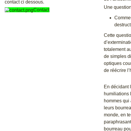
contact ci dessous.
Une question
Contact
Comment
destruct
Cette questio
d’exterminati
totalement au
de simples di
optiques cour
de réécrire l’
En décidant l
humiliations 
hommes qui a
leurs bourrea
monde, en te
paraphrasant
bourreau pour