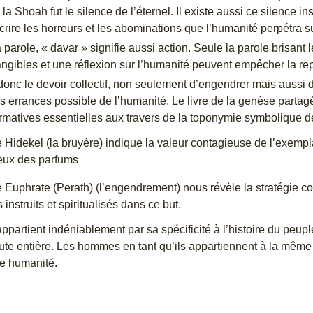
la Shoah fut le silence de l’éternel. Il existe aussi ce silence 
crire les horreurs et les abominations que l’humanité perpétra s
 parole, « davar » signifie aussi action. Seule la parole brisant
angibles et une réflexion sur l’humanité peuvent empêcher la re
nc le devoir collectif, non seulement d’engendrer mais aussi d
es errances possible de l’humanité. Le livre de la genèse partag
rmatives essentielles aux travers de la toponymie symbolique de
e Hidekel (la bruyère) indique la valeur contagieuse de l’exempl
eux des parfums
e Euphrate (Perath) (l’engendrement) nous révèle la stratégie co
instruits et spiritualisés dans ce but.
ppartient indéniablement par sa spécificité à l’histoire du peuple 
oute entière. Les hommes en tant qu’ils appartiennent à la mêm
e humanité.