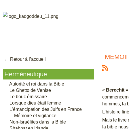
MEMOIR
← Retour à l’accu
eil
Herméneutique
Autorité et roi dans la Bible
« Berechit 
Le Ghetto de Venise
Le bouc émissaire
commencement
Lorsque dieu était femme
hommes, la bi
L’émancipation des Juifs en France
L’histoire li
Mémoire et vigilance
Mais le livr
Non-Israélites dans la Bible
la bible nous
Shabbat en Irlande