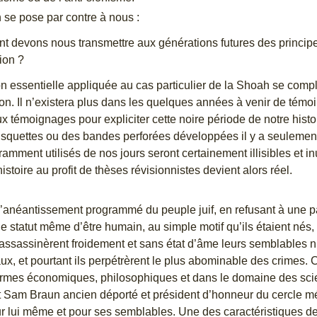
 se pose par contre à nous :
 devons nous transmettre aux générations futures des princip
ion ?
n essentielle appliquée au cas particulier de la Shoah se compl
on. Il n’existera plus dans les quelques années à venir de témoin
x témoignages pour expliciter cette noire période de notre his
squettes ou des bandes perforées développées il y a seulement 3
amment utilisés de nos jours seront certainement illisibles et in
histoire au profit de thèses révisionnistes devient alors réel.
’anéantissement programmé du peuple juif, en refusant à une pa
le statut même d’être humain, au simple motif qu’ils étaient nés,
ssassinèrent froidement et sans état d’âme leurs semblables 
ux, et pourtant ils perpétrèrent le plus abominable des crimes
rmes économiques, philosophiques et dans le domaine des sci
 Sam Braun ancien déporté et président d’honneur du
cercle m
 lui même et pour ses semblables. Une des caractéristiques de 