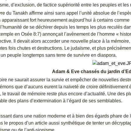
sme, d’exclusion, de factice supériorité entre les peuples et les 
vre du Tanakh affirme ainsi sans appel l’unité absolue de l’espè
 apparaissant fort heureusement aujourd’hui à certains comme 
 à l’humanité de se déchirer depuis les temps les plus reculés da
exemple en Osée 8:7) annonçait l’avènement de l’homme « histori
llective. Il devait alors accorder une nouvelle place à la mémoir
tes fois chutes et destructions. Le judaïsme, et plus préciséme
à un peuple longtemps sans terre de survivre en diaspora.
Adam & Eve chassés du jardin d’
ire ne saurait assurer la survie et empêcher de nouvelles destr
démons que d’aucuns eurent la naïveté de croire définitivement
», le travail de mémoire reste plus encore d’actualité. Une des p
ble des plans d’extermination à l’égard de ses semblables.
ssant dans une nation moderne et à bien des égards phare de la 
s le propos d’un article aussi synthétique de tenter un décrypt
tisme ou de l’anti-sionisme.