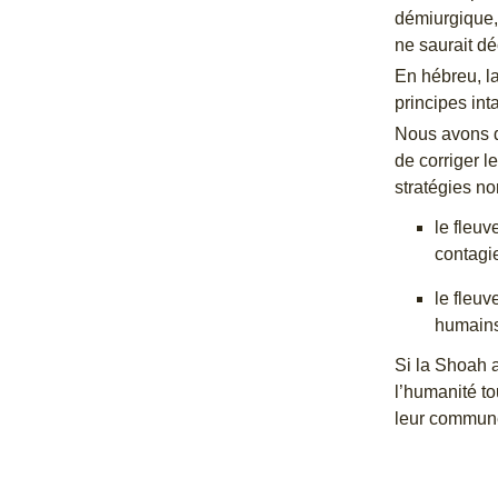
démiurgique, 
ne saurait dé
En hébreu, la
principes int
Nous avons do
de corriger l
stratégies no
le fleuv
contagi
le fleuv
humains 
Si la Shoah a
l’humanité t
leur commun