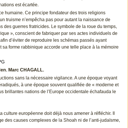
nations est écartée.
ce humaine. Ce principe fondateur des trois religions
un truisme n’empêcha pas pour autant la naissance de
ns des guerres fratricides. Le symbole de la roue du temps,
que », conscient de fabriquer par ses actes individuels de
e, afin d’éviter de reproduire les schémas passés ayant
nt sa forme rabbinique accorde une telle place à la mémoire
Eden. Marc CHAGALL.
uctions sans la nécessaire vigilance. A une époque voyant
 éradiqués, à une époque souvent qualifiée de « moderne et
lus brillantes nations de l’Europe occidentale échafauda le
culture européenne doit déjà nous amener à réfléchir. Il
age des causes complexes de la Shoah ni de l’anti-judaïsme,